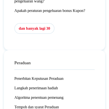
pengeluaran wang?
Apakah peraturan pengeluaran bonus Kupon?
dan banyak lagi 30
Peraduan
Penerbitan Keputusan Peraduan
Langkah penerimaan hadiah
Algoritma penentuan pemenang
Tempoh dan syarat Peraduan