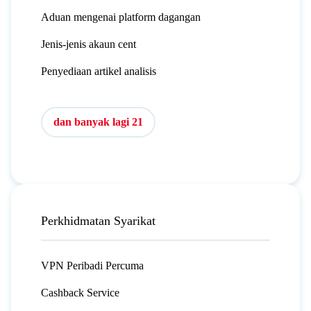
Aduan mengenai platform dagangan
Jenis-jenis akaun cent
Penyediaan artikel analisis
dan banyak lagi 21
Perkhidmatan Syarikat
VPN Peribadi Percuma
Cashback Service