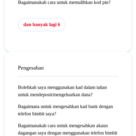
Bagaimanakah cara untuk memulihkan kod pin?
dan banyak lagi 6
Pengesahan
Bolehkah saya menggunakan kad dalam talian
untuk mendeposit/mengeluarkan dana?
Bagaimana untuk mengesahkan kad bank dengan
telefon bimbit saya?
Bagaimanakah cara untuk mengesahkan akaun
dagangan saya dengan menggunakan telefon bimbit