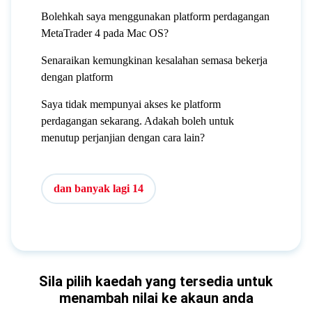
Bolehkah saya menggunakan platform perdagangan
MetaTrader 4 pada Mac OS?
Senaraikan kemungkinan kesalahan semasa bekerja
dengan platform
Saya tidak mempunyai akses ke platform
perdagangan sekarang. Adakah boleh untuk
menutup perjanjian dengan cara lain?
dan banyak lagi 14
Sila pilih kaedah yang tersedia untuk
menambah nilai ke akaun anda