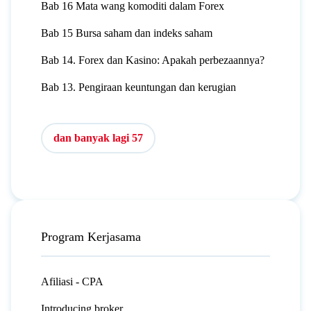
Bab 16 Mata wang komoditi dalam Forex
Bab 15 Bursa saham dan indeks saham
Bab 14. Forex dan Kasino: Apakah perbezaannya?
Bab 13. Pengiraan keuntungan dan kerugian
dan banyak lagi 57
Program Kerjasama
Afiliasi - CPA
Introducing broker