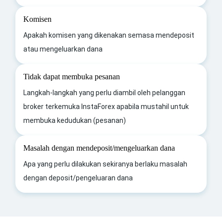
Komisen
Apakah komisen yang dikenakan semasa mendeposit
atau mengeluarkan dana
Tidak dapat membuka pesanan
Langkah-langkah yang perlu diambil oleh pelanggan
broker terkemuka InstaForex apabila mustahil untuk
membuka kedudukan (pesanan)
Masalah dengan mendeposit/mengeluarkan dana
Apa yang perlu dilakukan sekiranya berlaku masalah
dengan deposit/pengeluaran dana