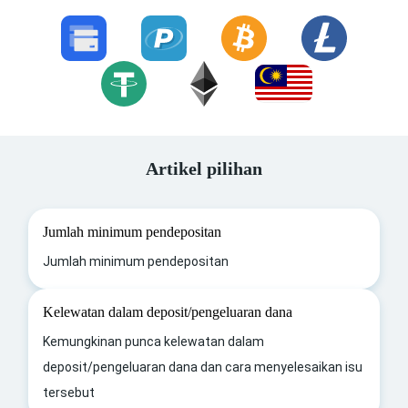
Artikel pilihan
Jumlah minimum pendepositan
Jumlah minimum pendepositan
Kelewatan dalam deposit/pengeluaran dana
Kemungkinan punca kelewatan dalam
deposit/pengeluaran dana dan cara menyelesaikan isu
tersebut