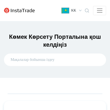
KK
Көмек Көрсету Порталына қош
келдіңіз