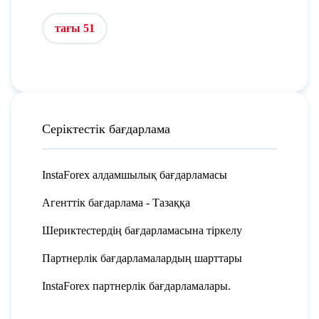
тағы 51
Серіктестік бағдарлама
InstaForex алдамшылық бағдарламасы
Агенттік бағдарлама - Тазаққа
Шериктестердің бағдарламасына тіркелу
Партнерлік бағдарламалардың шарттары
InstaForex партнерлік бағдарламалары.