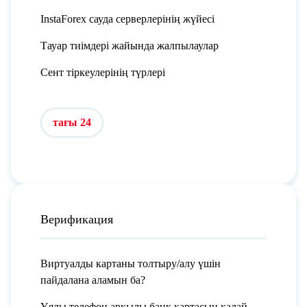
InstaForex сауда серверлерінің жүйесі
Тауар тиімдері жайында жалпылаулар
Сент тіркеулерінің түрлері
тағы 24
Верификация
Виртуалды картаны толтыру/алу үшін
пайдалана аламын ба?
Ұялы телефон арқылы банк картасын қалай