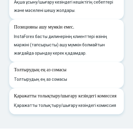
Ақша ұсыну/шығару кезіндегі кешіктігің себептері
және мәселені шешу жолдары.
Позицияны ашу мүмкін емес.
InstaForex басты дилинерінің клиенттері өзінің
мәржіні (тапсырысты) ашу мүмкін болмайтын
жағдайда орындау керек қадамдар.
Толтырудың ең аз сомасы
Толтырудың ең аз сомасы
Қаражатты толықтыру/шығару кезіндегі комиссия
Қаражатты толықтыру/шығару кезіндегі комиссия