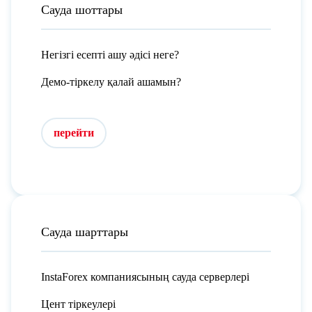
Сауда шоттары
Негізгі есепті ашу әдісі неге?
Демо-тіркелу қалай ашамын?
перейти
Сауда шарттары
InstaForex компаниясының сауда серверлері
Цент тіркеулері