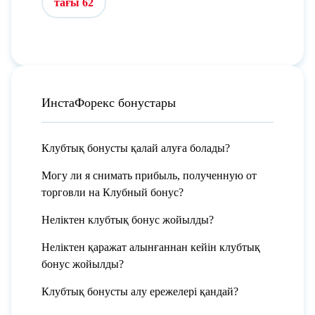
тағы 62
ИнстаФорекс бонустары
Клубтық бонусты қалай алуға болады?
Могу ли я снимать прибыль, полученную от
торговли на Клубный бонус?
Неліктен клубтық бонус жойылды?
Неліктен қаражат алынғаннан кейін клубтық
бонус жойылды?
Клубтық бонусты алу ережелері қандай?