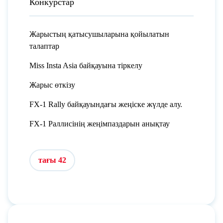
Конкурстар
Жарыстың қатысушыларына қойылатын
талаптар
Miss Insta Asia байқауына тіркелу
Жарыс өткізу
FX-1 Rally байқауындағы жеңіске жүлде алу.
FX-1 Раллисінің жеңімпаздарын анықтау
тағы 42