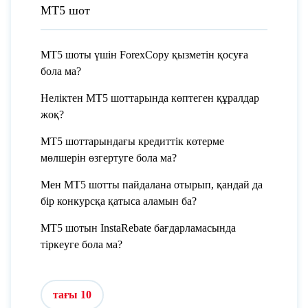
МТ5 шот
МТ5 шоты үшін ForexCopy қызметін қосуға
бола ма?
Неліктен MT5 шоттарында көптеген құралдар
жоқ?
МТ5 шоттарындағы кредиттік көтерме
мөлшерін өзгертуге бола ма?
Мен МТ5 шотты пайдалана отырып, қандай да
бір конкурсқа қатыса аламын ба?
МТ5 шотын InstaRebate бағдарламасында
тіркеуге бола ма?
тағы 10