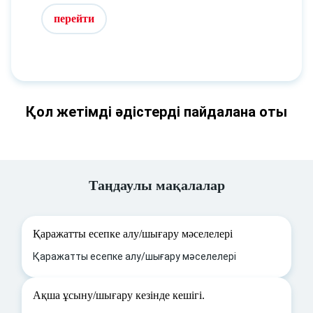
перейти
Қол жетімді әдістерді пайдалана оты
Таңдаулы мақалалар
Қаражатты есепке алу/шығару мәселелері
Қаражатты есепке алу/шығару мәселелері
Ақша ұсыну/шығару кезінде кешігі.